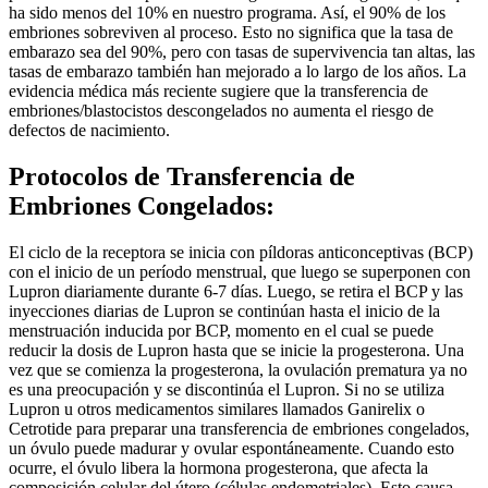
ha sido menos del 10% en nuestro programa. Así, el 90% de los
embriones sobreviven al proceso. Esto no significa que la tasa de
embarazo sea del 90%, pero con tasas de supervivencia tan altas, las
tasas de embarazo también han mejorado a lo largo de los años. La
evidencia médica más reciente sugiere que la transferencia de
embriones/blastocistos descongelados no aumenta el riesgo de
defectos de nacimiento.
Protocolos de Transferencia de
Embriones Congelados:
El ciclo de la receptora se inicia con píldoras anticonceptivas (BCP)
con el inicio de un período menstrual, que luego se superponen con
Lupron diariamente durante 6-7 días. Luego, se retira el BCP y las
inyecciones diarias de Lupron se continúan hasta el inicio de la
menstruación inducida por BCP, momento en el cual se puede
reducir la dosis de Lupron hasta que se inicie la progesterona. Una
vez que se comienza la progesterona, la ovulación prematura ya no
es una preocupación y se discontinúa el Lupron. Si no se utiliza
Lupron u otros medicamentos similares llamados Ganirelix o
Cetrotide para preparar una transferencia de embriones congelados,
un óvulo puede madurar y ovular espontáneamente. Cuando esto
ocurre, el óvulo libera la hormona progesterona, que afecta la
composición celular del útero (células endometriales). Esto causa