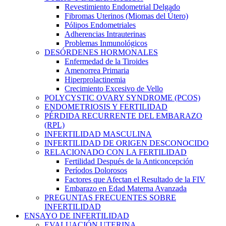
Revestimiento Endometrial Delgado
Fibromas Uterinos (Miomas del Útero)
Pólipos Endometriales
Adherencias Intrauterinas
Problemas Inmunológicos
DESÓRDENES HORMONALES
Enfermedad de la Tiroides
Amenorrea Primaria
Hiperprolactinemia
Crecimiento Excesivo de Vello
POLYCYSTIC OVARY SYNDROME (PCOS)
ENDOMETRIOSIS Y FERTILIDAD
PÉRDIDA RECURRENTE DEL EMBARAZO
(RPL)
INFERTILIDAD MASCULINA
INFERTILIDAD DE ORIGEN DESCONOCIDO
RELACIONADO CON LA FERTILIDAD
Fertilidad Después de la Anticoncepción
Períodos Dolorosos
Factores que Afectan el Resultado de la FIV
Embarazo en Edad Materna Avanzada
PREGUNTAS FRECUENTES SOBRE
INFERTILIDAD
ENSAYO DE INFERTILIDAD
EVALUACIÓN UTERINA