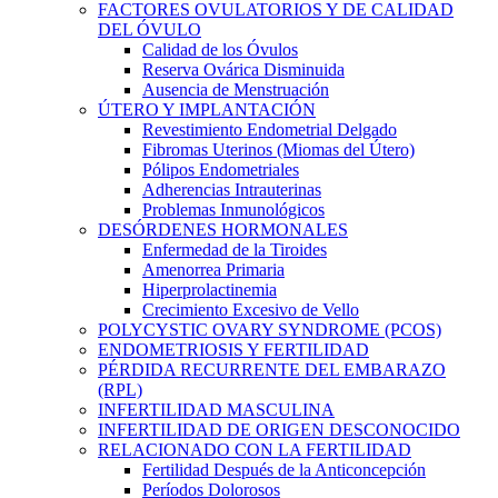
FACTORES OVULATORIOS Y DE CALIDAD
DEL ÓVULO
Calidad de los Óvulos
Reserva Ovárica Disminuida
Ausencia de Menstruación
ÚTERO Y IMPLANTACIÓN
Revestimiento Endometrial Delgado
Fibromas Uterinos (Miomas del Útero)
Pólipos Endometriales
Adherencias Intrauterinas
Problemas Inmunológicos
DESÓRDENES HORMONALES
Enfermedad de la Tiroides
Amenorrea Primaria
Hiperprolactinemia
Crecimiento Excesivo de Vello
POLYCYSTIC OVARY SYNDROME (PCOS)
ENDOMETRIOSIS Y FERTILIDAD
PÉRDIDA RECURRENTE DEL EMBARAZO
(RPL)
INFERTILIDAD MASCULINA
INFERTILIDAD DE ORIGEN DESCONOCIDO
RELACIONADO CON LA FERTILIDAD
Fertilidad Después de la Anticoncepción
Períodos Dolorosos