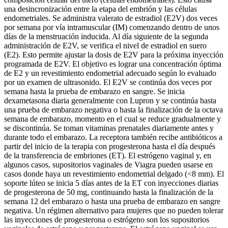
una desincronización entre la etapa del embrión y las células
endometriales. Se administra valerato de estradiol (E2V) dos veces
por semana por vía intramuscular (IM) comenzando dentro de unos
días de la menstruación inducida. Al día siguiente de la segunda
administración de E2V, se verifica el nivel de estradiol en suero
(E2). Esto permite ajustar la dosis de E2V para la próxima inyección
programada de E2V. El objetivo es lograr una concentración óptima
de E2 y un revestimiento endometrial adecuado según lo evaluado
por un examen de ultrasonido. El E2V se continúa dos veces por
semana hasta la prueba de embarazo en sangre. Se inicia
dexametasona diaria generalmente con Lupron y se continúa hasta
una prueba de embarazo negativa o hasta la finalización de la octava
semana de embarazo, momento en el cual se reduce gradualmente y
se discontinúa. Se toman vitaminas prenatales diariamente antes y
durante todo el embarazo. La receptora también recibe antibióticos a
partir del inicio de la terapia con progesterona hasta el día después
de la transferencia de embriones (ET). El estrógeno vaginal y, en
algunos casos, supositorios vaginales de Viagra pueden usarse en
casos donde haya un revestimiento endometrial delgado (<8 mm). El
soporte lúteo se inicia 5 días antes de la ET con inyecciones diarias
de progesterona de 50 mg, continuando hasta la finalización de la
semana 12 del embarazo o hasta una prueba de embarazo en sangre
negativa. Un régimen alternativo para mujeres que no pueden tolerar
las inyecciones de progesterona o estrógeno son los supositorios