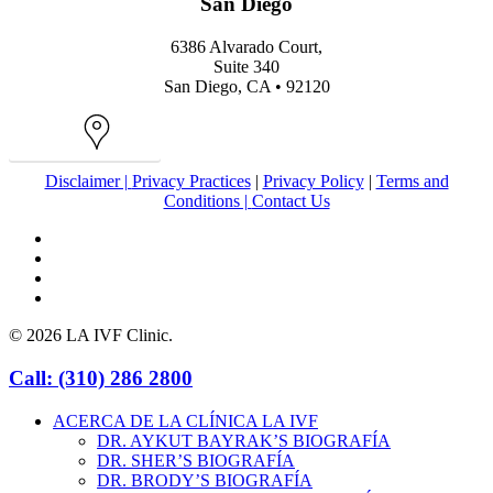
San Diego
6386 Alvarado Court,
Suite 340
San Diego, CA • 92120
Map
Disclaimer |
Privacy Practices
|
Privacy Policy
|
Terms and
Conditions |
Contact Us
facebook
youtube
instagram
yelp
© 2026 LA IVF Clinic.
Close
Call: (310) 286 2800
Menu
ACERCA DE LA CLÍNICA LA IVF
DR. AYKUT BAYRAK’S BIOGRAFÍA
DR. SHER’S BIOGRAFÍA
DR. BRODY’S BIOGRAFÍA