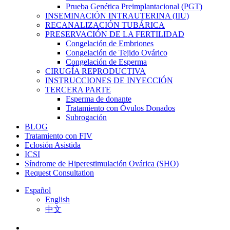
Prueba Genética Preimplantacional (PGT)
INSEMINACIÓN INTRAUTERINA (IIU)
RECANALIZACIÓN TUBÁRICA
PRESERVACIÓN DE LA FERTILIDAD
Congelación de Embriones
Congelación de Tejido Ovárico
Congelación de Esperma
CIRUGÍA REPRODUCTIVA
INSTRUCCIONES DE INYECCIÓN
TERCERA PARTE
Esperma de donante
Tratamiento con Óvulos Donados
Subrogación
BLOG
Tratamiento con FIV
Eclosión Asistida
ICSI
Síndrome de Hiperestimulación Ovárica (SHO)
Request Consultation
Español
English
中文
facebook