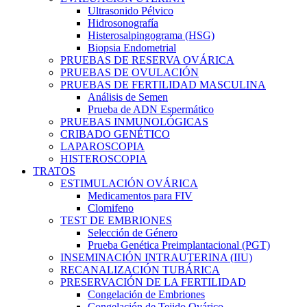
Ultrasonido Pélvico
Hidrosonografía
Histerosalpingograma (HSG)
Biopsia Endometrial
PRUEBAS DE RESERVA OVÁRICA
PRUEBAS DE OVULACIÓN
PRUEBAS DE FERTILIDAD MASCULINA
Análisis de Semen
Prueba de ADN Espermático
PRUEBAS INMUNOLÓGICAS
CRIBADO GENÉTICO
LAPAROSCOPIA
HISTEROSCOPIA
TRATOS
ESTIMULACIÓN OVÁRICA
Medicamentos para FIV
Clomifeno
TEST DE EMBRIONES
Selección de Género
Prueba Genética Preimplantacional (PGT)
INSEMINACIÓN INTRAUTERINA (IIU)
RECANALIZACIÓN TUBÁRICA
PRESERVACIÓN DE LA FERTILIDAD
Congelación de Embriones
Congelación de Tejido Ovárico