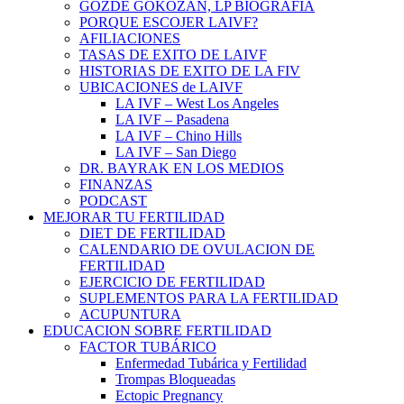
GOZDE GOKOZAN, LP BIOGRAFÍA
PORQUE ESCOJER LAIVF?
AFILIACIONES
TASAS DE EXITO DE LAIVF
HISTORIAS DE EXITO DE LA FIV
UBICACIONES de LAIVF
LA IVF – West Los Angeles
LA IVF – Pasadena
LA IVF – Chino Hills
LA IVF – San Diego
DR. BAYRAK EN LOS MEDIOS
FINANZAS
PODCAST
MEJORAR TU FERTILIDAD
DIET DE FERTILIDAD
CALENDARIO DE OVULACION DE
FERTILIDAD
EJERCICIO DE FERTILIDAD
SUPLEMENTOS PARA LA FERTILIDAD
ACUPUNTURA
EDUCACION SOBRE FERTILIDAD
FACTOR TUBÁRICO
Enfermedad Tubárica y Fertilidad
Trompas Bloqueadas
Ectopic Pregnancy