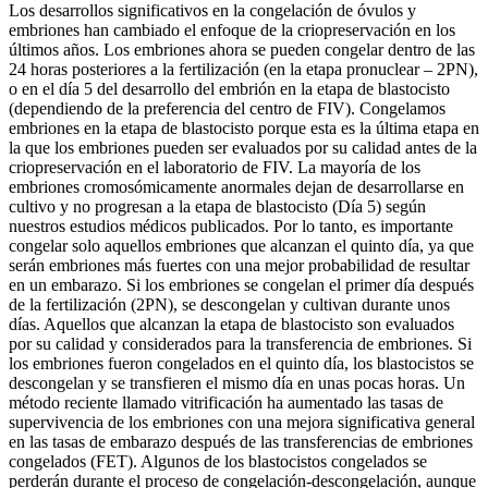
Los desarrollos significativos en la congelación de óvulos y
embriones han cambiado el enfoque de la criopreservación en los
últimos años. Los embriones ahora se pueden congelar dentro de las
24 horas posteriores a la fertilización (en la etapa pronuclear – 2PN),
o en el día 5 del desarrollo del embrión en la etapa de blastocisto
(dependiendo de la preferencia del centro de FIV). Congelamos
embriones en la etapa de blastocisto porque esta es la última etapa en
la que los embriones pueden ser evaluados por su calidad antes de la
criopreservación en el laboratorio de FIV. La mayoría de los
embriones cromosómicamente anormales dejan de desarrollarse en
cultivo y no progresan a la etapa de blastocisto (Día 5) según
nuestros estudios médicos publicados. Por lo tanto, es importante
congelar solo aquellos embriones que alcanzan el quinto día, ya que
serán embriones más fuertes con una mejor probabilidad de resultar
en un embarazo. Si los embriones se congelan el primer día después
de la fertilización (2PN), se descongelan y cultivan durante unos
días. Aquellos que alcanzan la etapa de blastocisto son evaluados
por su calidad y considerados para la transferencia de embriones. Si
los embriones fueron congelados en el quinto día, los blastocistos se
descongelan y se transfieren el mismo día en unas pocas horas. Un
método reciente llamado vitrificación ha aumentado las tasas de
supervivencia de los embriones con una mejora significativa general
en las tasas de embarazo después de las transferencias de embriones
congelados (FET). Algunos de los blastocistos congelados se
perderán durante el proceso de congelación-descongelación, aunque