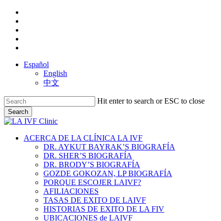
Skip
facebook
to
youtube
main
instagram
content
yelp
phone
Español
English
中文
Hit enter to search or ESC to close
Search
Close
Search
search
Menu
ACERCA DE LA CLÍNICA LA IVF
DR. AYKUT BAYRAK’S BIOGRAFÍA
DR. SHER’S BIOGRAFÍA
DR. BRODY’S BIOGRAFÍA
GOZDE GOKOZAN, LP BIOGRAFÍA
PORQUE ESCOJER LAIVF?
AFILIACIONES
TASAS DE EXITO DE LAIVF
HISTORIAS DE EXITO DE LA FIV
UBICACIONES de LAIVF