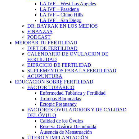
LA IVF – West Los Angeles
LA IVF – Pasadena
LA IVF – Chino Hills
LA IVF – San Diego
DR. BAYRAK EN LOS MEDIOS
FINANZAS
PODCAST
MEJORAR TU FERTILIDAD
DIET DE FERTILIDAD
CALENDARIO DE OVULACION DE
FERTILIDAD
EJERCICIO DE FERTILIDAD
SUPLEMENTOS PARA LA FERTILIDAD
ACUPUNTURA
EDUCACION SOBRE FERTILIDAD
FACTOR TUBÁRICO
Enfermedad Tubárica y Fertilidad
Trompas Bloqueadas
Ectopic Pregnancy
FACTORES OVULATORIOS Y DE CALIDAD
DEL ÓVULO
Calidad de los Óvulos
Reserva Ovárica Disminuida
Ausencia de Menstruación
ÚTERO Y IMPLANTACIÓN