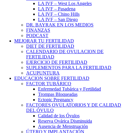
LA IVF – West Los Angeles
LA IVF – Pasadena
LA IVF – Chino Hills
LA IVF – San Diego
DR. BAYRAK EN LOS MEDIOS
FINANZAS
PODCAST
MEJORAR TU FERTILIDAD
DIET DE FERTILIDAD
CALENDARIO DE OVULACION DE
FERTILIDAD
EJERCICIO DE FERTILIDAD
SUPLEMENTOS PARA LA FERTILIDAD
ACUPUNTURA
EDUCACION SOBRE FERTILIDAD
FACTOR TUBÁRICO
Enfermedad Tubárica y Fertilidad
Trompas Bloqueadas
Ectopic Pregnancy
FACTORES OVULATORIOS Y DE CALIDAD
DEL ÓVULO
Calidad de los Óvulos
Reserva Ovárica Disminuida
Ausencia de Menstruación
ÚTERO Y IMPLANTACIÓN