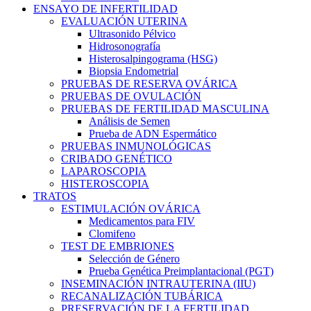
ENSAYO DE INFERTILIDAD
EVALUACIÓN UTERINA
Ultrasonido Pélvico
Hidrosonografía
Histerosalpingograma (HSG)
Biopsia Endometrial
PRUEBAS DE RESERVA OVÁRICA
PRUEBAS DE OVULACIÓN
PRUEBAS DE FERTILIDAD MASCULINA
Análisis de Semen
Prueba de ADN Espermático
PRUEBAS INMUNOLÓGICAS
CRIBADO GENÉTICO
LAPAROSCOPIA
HISTEROSCOPIA
TRATOS
ESTIMULACIÓN OVÁRICA
Medicamentos para FIV
Clomifeno
TEST DE EMBRIONES
Selección de Género
Prueba Genética Preimplantacional (PGT)
INSEMINACIÓN INTRAUTERINA (IIU)
RECANALIZACIÓN TUBÁRICA
PRESERVACIÓN DE LA FERTILIDAD