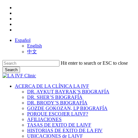
Skip
facebook
to
youtube
main
instagram
content
yelp
phone
Español
English
中文
Hit enter to search or ESC to close
Search
Close
Search
search
Menu
ACERCA DE LA CLÍNICA LA IVF
DR. AYKUT BAYRAK’S BIOGRAFÍA
DR. SHER’S BIOGRAFÍA
DR. BRODY’S BIOGRAFÍA
GOZDE GOKOZAN, LP BIOGRAFÍA
PORQUE ESCOJER LAIVF?
AFILIACIONES
TASAS DE EXITO DE LAIVF
HISTORIAS DE EXITO DE LA FIV
UBICACIONES de LAIVF