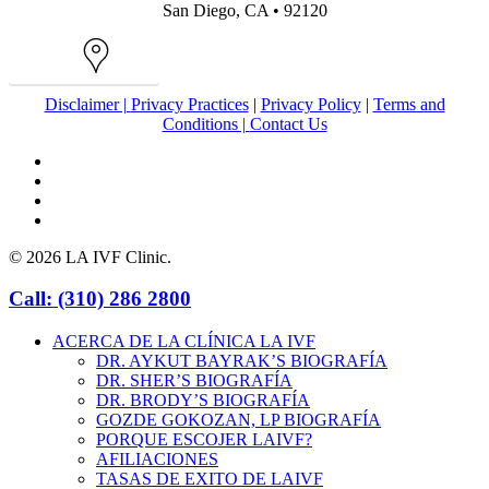
San Diego, CA • 92120
Map
Disclaimer |
Privacy Practices
|
Privacy Policy
|
Terms and
Conditions |
Contact Us
facebook
youtube
instagram
yelp
© 2026 LA IVF Clinic.
Close
Call: (310) 286 2800
Menu
ACERCA DE LA CLÍNICA LA IVF
DR. AYKUT BAYRAK’S BIOGRAFÍA
DR. SHER’S BIOGRAFÍA
DR. BRODY’S BIOGRAFÍA
GOZDE GOKOZAN, LP BIOGRAFÍA
PORQUE ESCOJER LAIVF?
AFILIACIONES
TASAS DE EXITO DE LAIVF