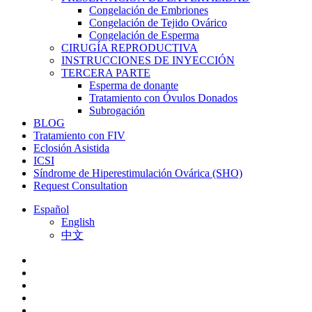
Congelación de Embriones
Congelación de Tejido Ovárico
Congelación de Esperma
CIRUGÍA REPRODUCTIVA
INSTRUCCIONES DE INYECCIÓN
TERCERA PARTE
Esperma de donante
Tratamiento con Óvulos Donados
Subrogación
BLOG
Tratamiento con FIV
Eclosión Asistida
ICSI
Síndrome de Hiperestimulación Ovárica (SHO)
Request Consultation
Español
English
中文
facebook
youtube
instagram
yelp
phone