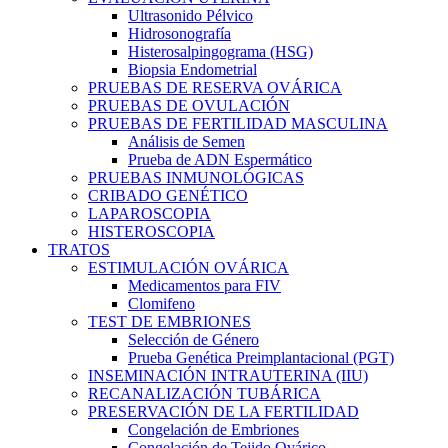
Ultrasonido Pélvico
Hidrosonografía
Histerosalpingograma (HSG)
Biopsia Endometrial
PRUEBAS DE RESERVA OVÁRICA
PRUEBAS DE OVULACIÓN
PRUEBAS DE FERTILIDAD MASCULINA
Análisis de Semen
Prueba de ADN Espermático
PRUEBAS INMUNOLÓGICAS
CRIBADO GENÉTICO
LAPAROSCOPIA
HISTEROSCOPIA
TRATOS
ESTIMULACIÓN OVÁRICA
Medicamentos para FIV
Clomifeno
TEST DE EMBRIONES
Selección de Género
Prueba Genética Preimplantacional (PGT)
INSEMINACIÓN INTRAUTERINA (IIU)
RECANALIZACIÓN TUBÁRICA
PRESERVACIÓN DE LA FERTILIDAD
Congelación de Embriones
Congelación de Tejido Ovárico