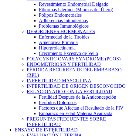
Revestimiento Endometrial Delgado
Fibromas Uterinos (Miomas del Útero)
Pólipos Endometriales
Adherencias Intrauterinas
Problemas Inmunológicos
DESÓRDENES HORMONALES
Enfermedad de la Tiroides
Amenorrea Primaria
Hiperprolactinemia
Crecimiento Excesivo de Vello
POLYCYSTIC OVARY SYNDROME (PCOS)
ENDOMETRIOSIS Y FERTILIDAD
PÉRDIDA RECURRENTE DEL EMBARAZO
(RPL)
INFERTILIDAD MASCULINA
INFERTILIDAD DE ORIGEN DESCONOCIDO
RELACIONADO CON LA FERTILIDAD
Fertilidad Después de la Anticoncepción
Períodos Dolorosos
Factores que Afectan el Resultado de la FIV
Embarazo en Edad Materna Avanzada
PREGUNTAS FRECUENTES SOBRE
INFERTILIDAD
ENSAYO DE INFERTILIDAD
EVALUACIÓN UTERINA