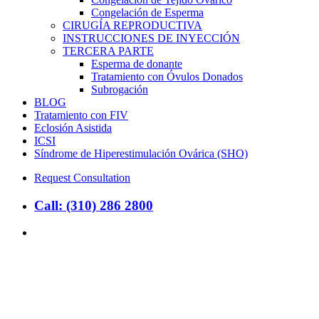
Congelación de Esperma
CIRUGÍA REPRODUCTIVA
INSTRUCCIONES DE INYECCIÓN
TERCERA PARTE
Esperma de donante
Tratamiento con Óvulos Donados
Subrogación
BLOG
Tratamiento con FIV
Eclosión Asistida
ICSI
Síndrome de Hiperestimulación Ovárica (SHO)
Request Consultation
Call: (310) 286 2800
search