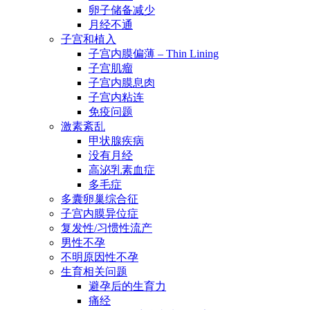
卵子储备减少
月经不通
子宫和植入
子宫内膜偏薄 – Thin Lining
子宫肌瘤
子宫内膜息肉
子宫内粘连
免疫问题
激素紊乱
甲状腺疾病
没有月经
高泌乳素血症
多毛症
多囊卵巢综合征
子宫内膜异位症
复发性/习惯性流产
男性不孕
不明原因性不孕
生育相关问题
避孕后的生育力
痛经