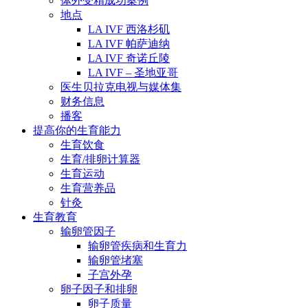
体外受精成功案例
地点
LA IVF 西洛杉矶
LA IVF 帕萨迪纳
LA IVF 奇诺丘陵
LA IVF – 圣地亚哥
医生贝拉克电视与媒体集
财务信息
播客
提高你的生育能力
生育饮食
生育/排卵计算器
生育运动
生育营养品
针灸
生育教育
输卵管因子
输卵管疾病和生育力
输卵管堵塞
子宫外孕
卵子因子和排卵
卵子质量