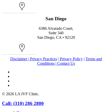
Map
San Diego
6386 Alvarado Court,
Suite 340
San Diego, CA • 92120
Map
Disclaimer |
Privacy Practices
|
Privacy Policy
|
Terms and
Conditions |
Contact Us
facebook
youtube
instagram
yelp
© 2026 LA IVF Clinic.
Close
Call: (310) 286 2800
Menu