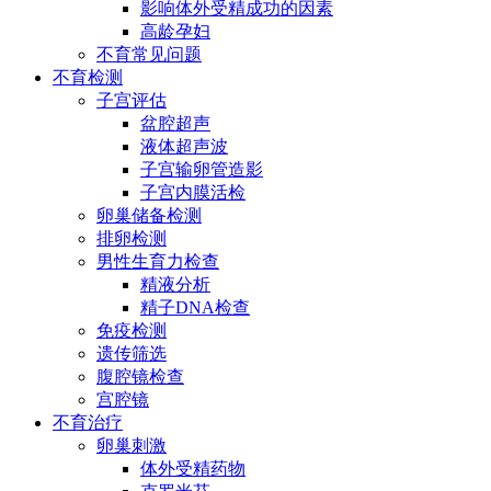
影响体外受精成功的因素
高龄孕妇
不育常见问题
不育检测
子宫评估
盆腔超声
液体超声波
子宫输卵管造影
子宫内膜活检
卵巢储备检测
排卵检测
男性生育力检查
精液分析
精子DNA检查
免疫检测
遗传筛选
腹腔镜检查
宫腔镜
不育治疗
卵巢刺激
体外受精药物