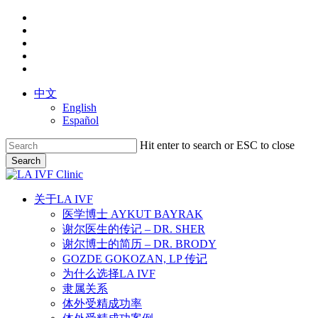
Skip
facebook
to
youtube
main
instagram
content
yelp
phone
中文
English
Español
Hit enter to search or ESC to close
Search
Close
Search
search
Menu
关于LA IVF
医学博士 AYKUT BAYRAK
谢尔医生的传记 – DR. SHER
谢尔博士的简历 – DR. BRODY
GOZDE GOKOZAN, LP 传记
为什么选择LA IVF
隶属关系
体外受精成功率