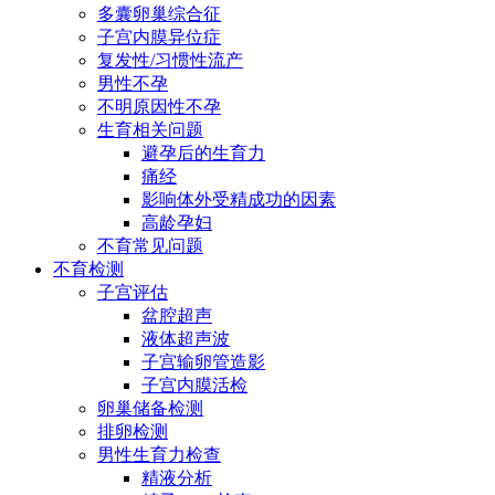
多囊卵巢综合征
子宫内膜异位症
复发性/习惯性流产
男性不孕
不明原因性不孕
生育相关问题
避孕后的生育力
痛经
影响体外受精成功的因素
高龄孕妇
不育常见问题
不育检测
子宫评估
盆腔超声
液体超声波
子宫输卵管造影
子宫内膜活检
卵巢储备检测
排卵检测
男性生育力检查
精液分析