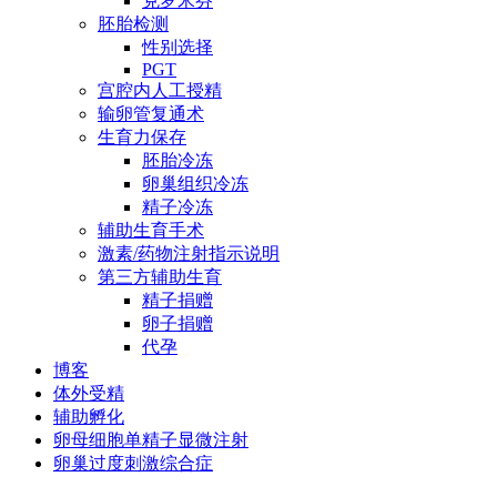
克罗米芬
胚胎检测
性别选择
PGT
宫腔内人工授精
输卵管复通术
生育力保存
胚胎冷冻
卵巢组织冷冻
精子冷冻
辅助生育手术
激素/药物注射指示说明
第三方辅助生育
精子捐赠
卵子捐赠
代孕
博客
体外受精
辅助孵化
卵母细胞单精子显微注射
卵巢过度刺激综合症