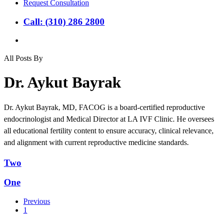
Request Consultation
Call: (310) 286 2800
search
All Posts By
Dr. Aykut Bayrak
Dr. Aykut Bayrak, MD, FACOG is a board-certified reproductive
endocrinologist and Medical Director at LA IVF Clinic. He oversees
all educational fertility content to ensure accuracy, clinical relevance,
and alignment with current reproductive medicine standards.
Two
Two
One
One
Previous
1