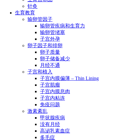
针灸
生育教育
输卵管因子
输卵管疾病和生育力
输卵管堵塞
子宫外孕
卵子因子和排卵
卵子质量
卵子储备减少
月经不通
子宫和植入
子宫内膜偏薄 – Thin Lining
子宫肌瘤
子宫内膜息肉
子宫内粘连
免疫问题
激素紊乱
甲状腺疾病
没有月经
高泌乳素血症
多毛症