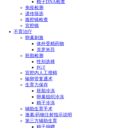
精子DNA检查
免疫检测
遗传筛选
腹腔镜检查
宫腔镜
不育治疗
卵巢刺激
体外受精药物
克罗米芬
胚胎检测
性别选择
PGT
宫腔内人工授精
输卵管复通术
生育力保存
胚胎冷冻
卵巢组织冷冻
精子冷冻
辅助生育手术
激素/药物注射指示说明
第三方辅助生育
精子捐赠