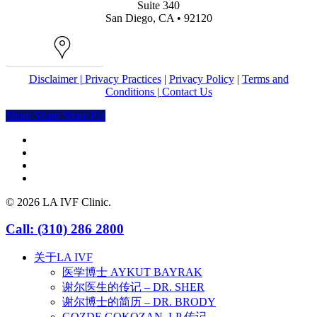
Suite 340
San Diego, CA • 92120
Map
Disclaimer |
Privacy Practices
|
Privacy Policy
|
Terms and
Conditions |
Contact Us
Share
Share
Share
Share
Pin
facebook
youtube
instagram
yelp
© 2026 LA IVF Clinic.
Close
Call: (310) 286 2800
Menu
关于LA IVF
医学博士 AYKUT BAYRAK
谢尔医生的传记 – DR. SHER
谢尔博士的简历 – DR. BRODY
GOZDE GOKOZAN, LP 传记