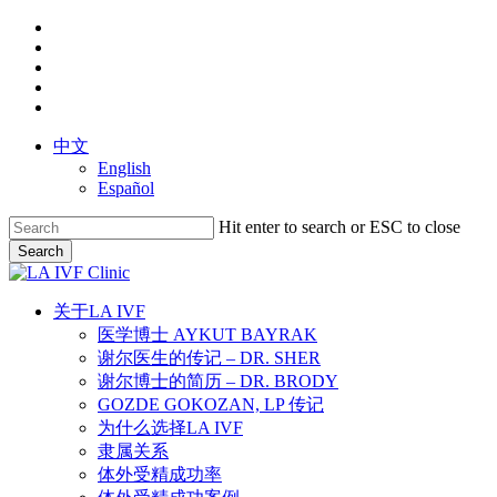
Skip
facebook
to
youtube
main
instagram
content
yelp
phone
中文
English
Español
Hit enter to search or ESC to close
Search
Close
Search
search
Menu
关于LA IVF
医学博士 AYKUT BAYRAK
谢尔医生的传记 – DR. SHER
谢尔博士的简历 – DR. BRODY
GOZDE GOKOZAN, LP 传记
为什么选择LA IVF
隶属关系
体外受精成功率