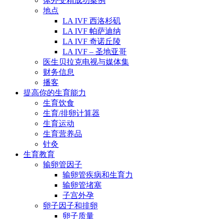
体外受精成功案例
地点
LA IVF 西洛杉矶
LA IVF 帕萨迪纳
LA IVF 奇诺丘陵
LA IVF – 圣地亚哥
医生贝拉克电视与媒体集
财务信息
播客
提高你的生育能力
生育饮食
生育/排卵计算器
生育运动
生育营养品
针灸
生育教育
输卵管因子
输卵管疾病和生育力
输卵管堵塞
子宫外孕
卵子因子和排卵
卵子质量