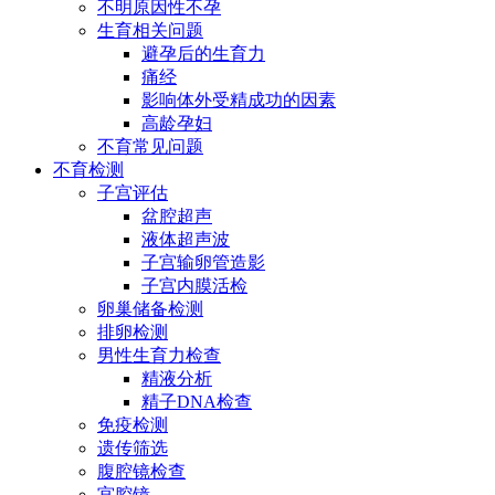
不明原因性不孕
生育相关问题
避孕后的生育力
痛经
影响体外受精成功的因素
高龄孕妇
不育常见问题
不育检测
子宫评估
盆腔超声
液体超声波
子宫输卵管造影
子宫内膜活检
卵巢储备检测
排卵检测
男性生育力检查
精液分析
精子DNA检查
免疫检测
遗传筛选
腹腔镜检查
宫腔镜