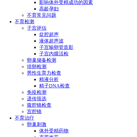
影响体外受精成功的因素
高龄孕妇
不育常见问题
不育检测
子宫评估
盆腔超声
液体超声波
子宫输卵管造影
子宫内膜活检
卵巢储备检测
排卵检测
男性生育力检查
精液分析
精子DNA检查
免疫检测
遗传筛选
腹腔镜检查
宫腔镜
不育治疗
卵巢刺激
体外受精药物