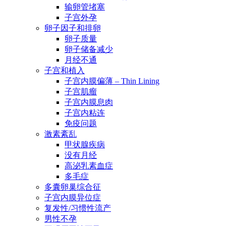
输卵管堵塞
子宫外孕
卵子因子和排卵
卵子质量
卵子储备减少
月经不通
子宫和植入
子宫内膜偏薄 – Thin Lining
子宫肌瘤
子宫内膜息肉
子宫内粘连
免疫问题
激素紊乱
甲状腺疾病
没有月经
高泌乳素血症
多毛症
多囊卵巢综合征
子宫内膜异位症
复发性/习惯性流产
男性不孕