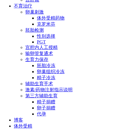
不育治疗
卵巢刺激
体外受精药物
克罗米芬
胚胎检测
性别选择
PGT
宫腔内人工授精
输卵管复通术
生育力保存
胚胎冷冻
卵巢组织冷冻
精子冷冻
辅助生育手术
激素/药物注射指示说明
第三方辅助生育
精子捐赠
卵子捐赠
代孕
博客
体外受精