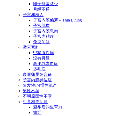
卵子储备减少
月经不通
子宫和植入
子宫内膜偏薄 – Thin Lining
子宫肌瘤
子宫内膜息肉
子宫内粘连
免疫问题
激素紊乱
甲状腺疾病
没有月经
高泌乳素血症
多毛症
多囊卵巢综合征
子宫内膜异位症
复发性/习惯性流产
男性不孕
不明原因性不孕
生育相关问题
避孕后的生育力
痛经