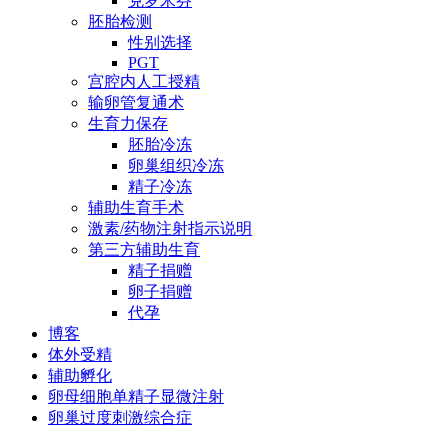
克罗米芬
胚胎检测
性别选择
PGT
宫腔内人工授精
输卵管复通术
生育力保存
胚胎冷冻
卵巢组织冷冻
精子冷冻
辅助生育手术
激素/药物注射指示说明
第三方辅助生育
精子捐赠
卵子捐赠
代孕
博客
体外受精
辅助孵化
卵母细胞单精子显微注射
卵巢过度刺激综合症