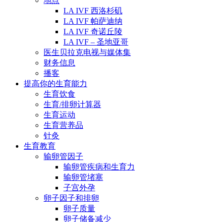
地点
LA IVF 西洛杉矶
LA IVF 帕萨迪纳
LA IVF 奇诺丘陵
LA IVF – 圣地亚哥
医生贝拉克电视与媒体集
财务信息
播客
提高你的生育能力
生育饮食
生育/排卵计算器
生育运动
生育营养品
针灸
生育教育
输卵管因子
输卵管疾病和生育力
输卵管堵塞
子宫外孕
卵子因子和排卵
卵子质量
卵子储备减少