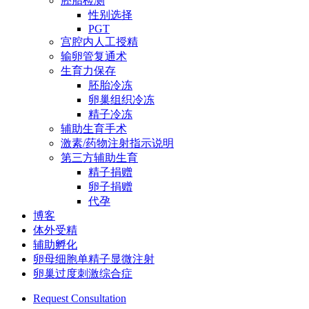
胚胎检测
性别选择
PGT
宫腔内人工授精
输卵管复通术
生育力保存
胚胎冷冻
卵巢组织冷冻
精子冷冻
辅助生育手术
激素/药物注射指示说明
第三方辅助生育
精子捐赠
卵子捐赠
代孕
博客
体外受精
辅助孵化
卵母细胞单精子显微注射
卵巢过度刺激综合症
Request Consultation