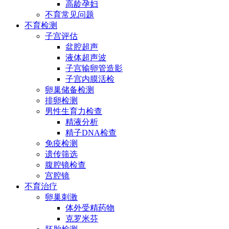
高龄孕妇
不育常见问题
不育检测
子宫评估
盆腔超声
液体超声波
子宫输卵管造影
子宫内膜活检
卵巢储备检测
排卵检测
男性生育力检查
精液分析
精子DNA检查
免疫检测
遗传筛选
腹腔镜检查
宫腔镜
不育治疗
卵巢刺激
体外受精药物
克罗米芬