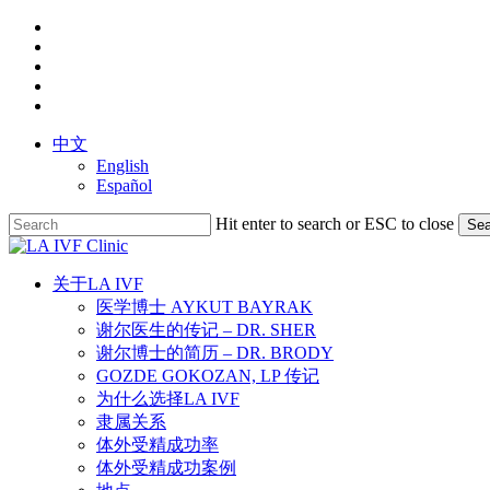
Skip
facebook
to
youtube
main
instagram
content
yelp
phone
中文
English
Español
Hit enter to search or ESC to close
Sea
Close
Search
search
Menu
关于LA IVF
医学博士 AYKUT BAYRAK
谢尔医生的传记 – DR. SHER
谢尔博士的简历 – DR. BRODY
GOZDE GOKOZAN, LP 传记
为什么选择LA IVF
隶属关系
体外受精成功率
体外受精成功案例