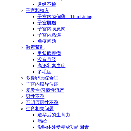
月经不通
子宫和植入
子宫内膜偏薄 – Thin Lining
子宫肌瘤
子宫内膜息肉
子宫内粘连
免疫问题
激素紊乱
甲状腺疾病
没有月经
高泌乳素血症
多毛症
多囊卵巢综合征
子宫内膜异位症
复发性/习惯性流产
男性不孕
不明原因性不孕
生育相关问题
避孕后的生育力
痛经
影响体外受精成功的因素