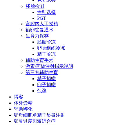
克罗米芬
胚胎检测
性别选择
PGT
宫腔内人工授精
输卵管复通术
生育力保存
胚胎冷冻
卵巢组织冷冻
精子冷冻
辅助生育手术
激素/药物注射指示说明
第三方辅助生育
精子捐赠
卵子捐赠
代孕
博客
体外受精
辅助孵化
卵母细胞单精子显微注射
卵巢过度刺激综合症