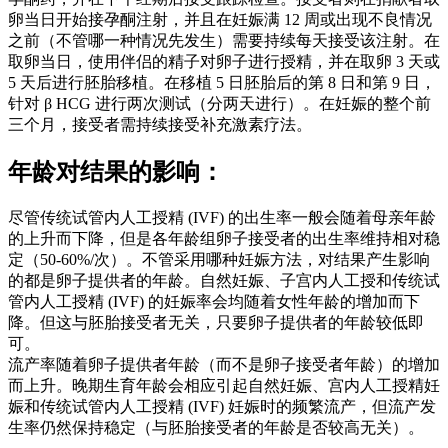
卵当日开始接孕酮注射，并且在妊娠满 12 周或出现不良情况
之前（不管哪一种情况先发生）需要持续每天接受该注射。在
取卵当日，使用伴侣的精子对卵子进行授精，并在取卵 3 天或
5 天后进行胚胎移植。在移植 5 日胚胎后的第 8 日和第 9 日，
针对 β HCG 进行两次测试（分两天进行）。在妊娠的整个前
三个月，接受者需持续接受补充激素疗法。
年龄对结果的影响：
尽管传统试管内人工授精 (IVF) 的出生率一般会随着母亲年龄
的上升而下降，但是各年龄组卵子接受者的出生率维持相对稳
定（50-60%/次）。不管采用哪种妊娠方法，对结果产生影响
的都是卵子提供者的年龄。自然妊娠、子宫内人工授和传统试
管内人工授精 (IVF) 的妊娠率会均随着女性年龄的增加而下
降。但这与胚胎接受者无关，只要卵子提供者的年龄较低即
可。
流产率随着卵子提供者年龄（而不是卵子接受者年龄）的增加
而上升。晚期生育年龄会相应引起自然妊娠、宫内人工授精妊
娠和传统试管内人工授精 (IVF) 妊娠时的频繁流产，但流产发
生率仍然保持稳定（与胚胎接受者的年龄是否较高无关）。