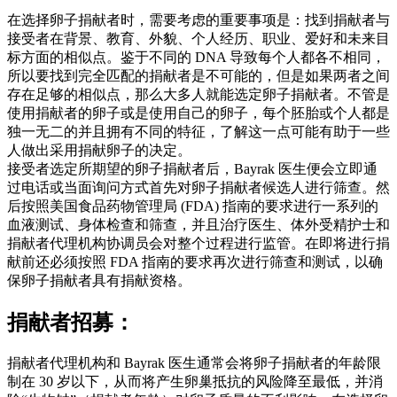
在选择卵子捐献者时，需要考虑的重要事项是：找到捐献者与
接受者在背景、教育、外貌、个人经历、职业、爱好和未来目
标方面的相似点。鉴于不同的 DNA 导致每个人都各不相同，
所以要找到完全匹配的捐献者是不可能的，但是如果两者之间
存在足够的相似点，那么大多人就能选定卵子捐献者。不管是
使用捐献者的卵子或是使用自己的卵子，每个胚胎或个人都是
独一无二的并且拥有不同的特征，了解这一点可能有助于一些
人做出采用捐献卵子的决定。
接受者选定所期望的卵子捐献者后，Bayrak 医生便会立即通
过电话或当面询问方式首先对卵子捐献者候选人进行筛查。然
后按照美国食品药物管理局 (FDA) 指南的要求进行一系列的
血液测试、身体检查和筛查，并且治疗医生、体外受精护士和
捐献者代理机构协调员会对整个过程进行监管。在即将进行捐
献前还必须按照 FDA 指南的要求再次进行筛查和测试，以确
保卵子捐献者具有捐献资格。
捐献者招募：
捐献者代理机构和 Bayrak 医生通常会将卵子捐献者的年龄限
制在 30 岁以下，从而将产生卵巢抵抗的风险降至最低，并消