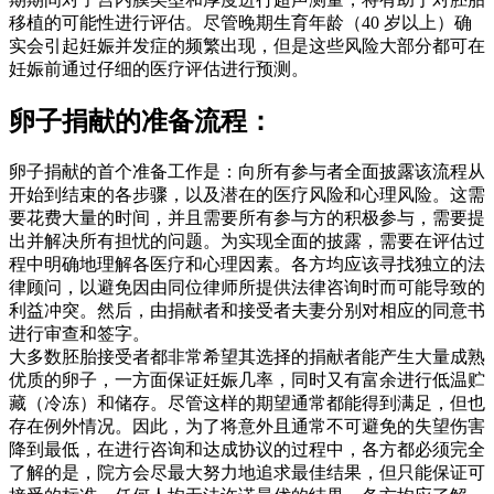
移植的可能性进行评估。尽管晚期生育年龄（40 岁以上）确
实会引起妊娠并发症的频繁出现，但是这些风险大部分都可在
妊娠前通过仔细的医疗评估进行预测。
卵子捐献的准备流程：
卵子捐献的首个准备工作是：向所有参与者全面披露该流程从
开始到结束的各步骤，以及潜在的医疗风险和心理风险。这需
要花费大量的时间，并且需要所有参与方的积极参与，需要提
出并解决所有担忧的问题。为实现全面的披露，需要在评估过
程中明确地理解各医疗和心理因素。各方均应该寻找独立的法
律顾问，以避免因由同位律师所提供法律咨询时而可能导致的
利益冲突。然后，由捐献者和接受者夫妻分别对相应的同意书
进行审查和签字。
大多数胚胎接受者都非常希望其选择的捐献者能产生大量成熟
优质的卵子，一方面保证妊娠几率，同时又有富余进行低温贮
藏（冷冻）和储存。尽管这样的期望通常都能得到满足，但也
存在例外情况。因此，为了将意外且通常不可避免的失望伤害
降到最低，在进行咨询和达成协议的过程中，各方都必须完全
了解的是，院方会尽最大努力地追求最佳结果，但只能保证可