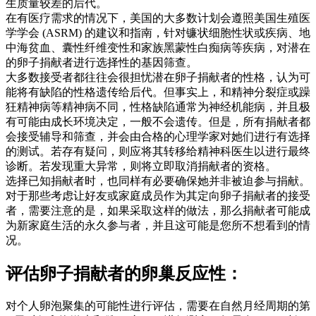
生质量较差的后代。
在有医疗需求的情况下，美国的大多数计划会遵照美国生殖医
学学会 (ASRM) 的建议和指南，针对镰状细胞性状或疾病、地
中海贫血、囊性纤维变性和家族黑蒙性白痴病等疾病，对潜在
的卵子捐献者进行选择性的基因筛查。
大多数接受者都往往会很担忧潜在卵子捐献者的性格，认为可
能将有缺陷的性格遗传给后代。但事实上，和精神分裂症或躁
狂精神病等精神病不同，性格缺陷通常为神经机能病，并且极
有可能由成长环境决定，一般不会遗传。但是，所有捐献者都
会接受辅导和筛查，并会由合格的心理学家对她们进行有选择
的测试。若存有疑问，则应将其转移给精神科医生以进行最终
诊断。若发现重大异常，则将立即取消捐献者的资格。
选择已知捐献者时，也同样有必要确保她并非被迫参与捐献。
对于那些考虑让好友或家庭成员作为其定向卵子捐献者的接受
者，需要注意的是，如果采取这样的做法，那么捐献者可能成
为新家庭生活的永久参与者，并且这可能是您所不想看到的情
况。
评估卵子捐献者的卵巢反应性：
对个人卵泡聚集的可能性进行评估，需要在自然月经周期的第