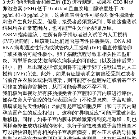
3 天对促卵泡激素和雌二醇 (E2) 进行测定。如果在 CD3 时促
卵泡激素 (FSH) 低于 9 mIU/ml 且血浆雌二醇浓度处于 20
pg/ml 和 40 pg/ml 之间，这通常表明女性可能会对促性腺激素
刺激产生良好反应。但是，接受者必须意识到，即使这些测试
结果均在正常范围内，也可能产生欠佳的卵巢反应。
ASRM 指南建议，在所有卵子捐献者进入试管内人工授精
(IVF) 周期前，应该测试她们是否患有性传播疾病。DNA 和
RNA 病毒通过性行为或试管内人工授精 (IVF) 垂直传播给卵
子或胚胎的可能性极小。卵子捐献流程导致非相关性乙型肝
炎、丙型肝炎或艾滋病等疾病状态的可能性（以及法律后果）
很小，但一旦出现这些情况则将不适用于卵子捐献试管内人工
授精 (IVF) 疗法。此外，如果有证据表明之前曾经受到过或者
当前存在衣原体或淋病感染，则可能存在盆腔粘连或者甚至不
可修复的输卵管损伤，从而可能会导致不孕不育。
我们极为重视对所有胚胎接受者子宫腔和子宫内膜进行评估。
如存在突入子宫腔的任何表面病变（不论是息肉、子宫粘连、
肌瘤或是先天性缺陷）均能引起巨噬细胞反应（和与子宫内避
孕装置产生的反应相似）。这样的“异物反应”可能严重破坏胚
胎移植。同样，如果子宫内膜未因雌激素得到充足激增，则也
同样会降低成功移植的概率。执行子宫镜检查或子宫镜检查术
可以很快识别所有相关的子宫表面病变，而在正常或诱导排卵
期期间对子宫内膜类型和厚度进行超声测量，将有助于对胚胎