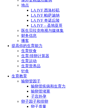
体外受精成功案例
地点
LA IVF 西洛杉矶
LA IVF 帕萨迪纳
LA IVF 奇诺丘陵
LA IVF – 圣地亚哥
医生贝拉克电视与媒体集
财务信息
播客
提高你的生育能力
生育饮食
生育/排卵计算器
生育运动
生育营养品
针灸
生育教育
输卵管因子
输卵管疾病和生育力
输卵管堵塞
子宫外孕
卵子因子和排卵
卵子质量