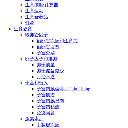
生育/排卵计算器
生育运动
生育营养品
针灸
生育教育
输卵管因子
输卵管疾病和生育力
输卵管堵塞
子宫外孕
卵子因子和排卵
卵子质量
卵子储备减少
月经不通
子宫和植入
子宫内膜偏薄 – Thin Lining
子宫肌瘤
子宫内膜息肉
子宫内粘连
免疫问题
激素紊乱
甲状腺疾病