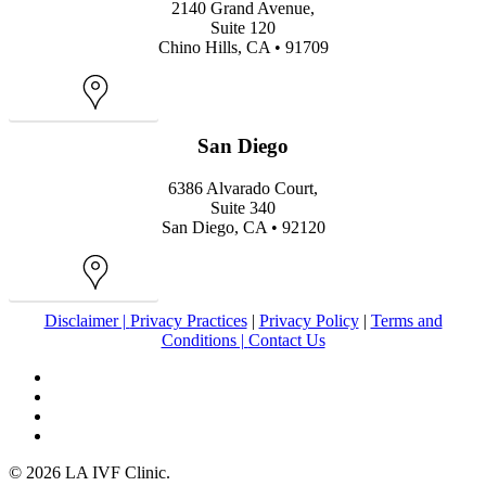
2140 Grand Avenue,
Suite 120
Chino Hills, CA • 91709
Map
San Diego
6386 Alvarado Court,
Suite 340
San Diego, CA • 92120
Map
Disclaimer |
Privacy Practices
|
Privacy Policy
|
Terms and
Conditions |
Contact Us
facebook
youtube
instagram
yelp
© 2026 LA IVF Clinic.