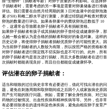
除“生物钟”（捐献者年龄）对卵子质量的不利影响。在选择卵
子捐献者时，需要考虑的另一事项是需要对卵巢储备进行准确
评估。我们需要在自然月经周期的第 3 日对血液中的促卵泡激
素 (FSH) 和雌二醇水平进行测量，并通过经阴超声检查对窦状
卵泡的数量进行评估。如果各卵巢中的窦状卵泡总数低于 10
个，这通常会导致匿名卵子捐献者不具有捐献资格。
如果卵子捐献者有孩子或其捐献的卵子曾经促成健康怀孕，那
么她一般会被认为是合格的捐献者和较好的备选对象。这样的
历史记录，将使得卵子捐献者捐献优质卵子的可能性更大。因
为当前卵子捐献者的人数较为有限，所以按照严格的资格标准
对卵子捐献者进行限定既不切实际也是不可行的。此外，所有
的卵子捐献者均是首次进行捐献，而且大多数捐献者在进行首
次捐献时都能表现良好，而且往往都能促成健康怀孕。
评估潜在的卵子捐献者：
适当和细致的过往病史非常有必要进行，借此可找出潜在的问
题，避免在刺激周期和取卵期间或之后因个人或家族病史原因
而产生可能的医疗问题。例如，需要了解全身性疾病、对已知
药物的过敏情况、出血性疾病和精神疾病等等。另外，也非常
有必要排除潜在的遗传和染色体疾病，避免由相应卵子发育产