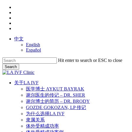
Skip
facebook
to
youtube
main
instagram
content
yelp
phone
中文
English
Español
Hit enter to search or ESC to close
Search
Close
Search
search
Menu
关于LA IVF
医学博士 AYKUT BAYRAK
谢尔医生的传记 – DR. SHER
谢尔博士的简历 – DR. BRODY
GOZDE GOKOZAN, LP 传记
为什么选择LA IVF
隶属关系
体外受精成功率