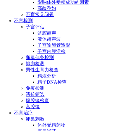
影响体外受精成功的因素
高龄孕妇
不育常见问题
不育检测
子宫评估
盆腔超声
液体超声波
子宫输卵管造影
子宫内膜活检
卵巢储备检测
排卵检测
男性生育力检查
精液分析
精子DNA检查
免疫检测
遗传筛选
腹腔镜检查
宫腔镜
不育治疗
卵巢刺激
体外受精药物