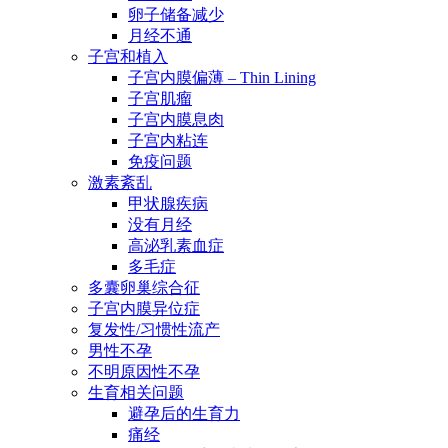
卵子储备减少
月经不通
子宫和植入
子宫内膜偏薄 – Thin Lining
子宫肌瘤
子宫内膜息肉
子宫内粘连
免疫问题
激素紊乱
甲状腺疾病
没有月经
高泌乳素血症
多毛症
多囊卵巢综合征
子宫内膜异位症
复发性/习惯性流产
男性不孕
不明原因性不孕
生育相关问题
避孕后的生育力
痛经