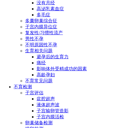
没有月经
高泌乳素血症
多毛症
多囊卵巢综合征
子宫内膜异位症
复发性/习惯性流产
男性不孕
不明原因性不孕
生育相关问题
避孕后的生育力
痛经
影响体外受精成功的因素
高龄孕妇
不育常见问题
不育检测
子宫评估
盆腔超声
液体超声波
子宫输卵管造影
子宫内膜活检
卵巢储备检测