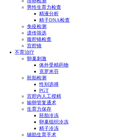
排卵检测
男性生育力检查
精液分析
精子DNA检查
免疫检测
遗传筛选
腹腔镜检查
宫腔镜
不育治疗
卵巢刺激
体外受精药物
克罗米芬
胚胎检测
性别选择
PGT
宫腔内人工授精
输卵管复通术
生育力保存
胚胎冷冻
卵巢组织冷冻
精子冷冻
辅助生育手术