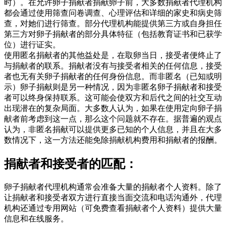
时）。在允许卵子捐献者捐献卵子前，大多数捐献者代理机构
都会通过使用筛查问卷调查、心理评估和详细的家史和病史筛
查，对她们进行筛查。部分代理机构能提供第三方或自身担任
第三方对卵子捐献者的部分具体特征（包括教育证书和已获学
位）进行证实。
使用匿名捐献者的其他益处是，在取卵当日，接受者便终止了
与捐献者的联系。捐献者没有与接受者相关的任何信息，接受
者也无有关卵子捐献者的任何身份信息。而非匿名（已知或明
示）卵子捐献则是另一种情况，因为非匿名卵子捐献者和接受
者可以终身保持联系。这可能会使双方和后代之间的社交互动
出现潜在的复杂局面。大多数人认为，如果在使用定向卵子捐
献者前考虑到这一点，那么这个问题就不存在。据普遍的观点
认为，非匿名捐献可以提供更多已知的个人信息，并且在大多
数情况下，这一方法还能免除捐献机构费用和捐献者的报酬。
捐献者和接受者的匹配：
卵子捐献者代理机构通常会准备大量的捐献者个人资料。除了
让捐献者和接受者双方进行直接当面交流和电话沟通外，代理
机构还通过专用网站（可免费查看捐献者个人资料）提供大量
信息和在线服务。