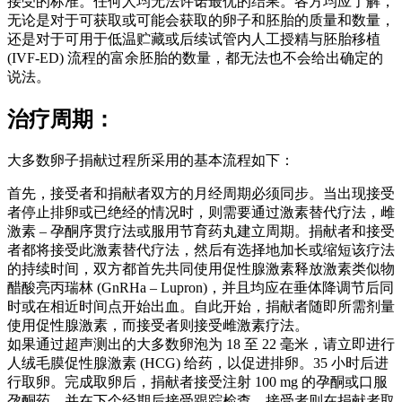
接受的标准。任何人均无法许诺最优的结果。各方均应了解，
无论是对于可获取或可能会获取的卵子和胚胎的质量和数量，
还是对于可用于低温贮藏或后续试管内人工授精与胚胎移植
(IVF-ED) 流程的富余胚胎的数量，都无法也不会给出确定的
说法。
治疗周期：
大多数卵子捐献过程所采用的基本流程如下：
首先，接受者和捐献者双方的月经周期必须同步。当出现接受
者停止排卵或已绝经的情况时，则需要通过激素替代疗法，雌
激素 – 孕酮序贯疗法或服用节育药丸建立周期。捐献者和接受
者都将接受此激素替代疗法，然后有选择地加长或缩短该疗法
的持续时间，双方都首先共同使用促性腺激素释放激素类似物
醋酸亮丙瑞林 (GnRHa – Lupron)，并且均应在垂体降调节后同
时或在相近时间点开始出血。自此开始，捐献者随即所需剂量
使用促性腺激素，而接受者则接受雌激素疗法。
如果通过超声测出的大多数卵泡为 18 至 22 毫米，请立即进行
人绒毛膜促性腺激素 (HCG) 给药，以促进排卵。35 小时后进
行取卵。完成取卵后，捐献者接受注射 100 mg 的孕酮或口服
孕酮药，并在下个经期后接受跟踪检查。接受者则在捐献者取