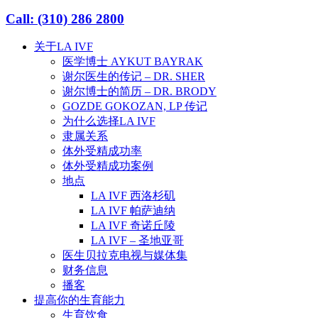
Close
Call: (310) 286 2800
Menu
关于LA IVF
医学博士 AYKUT BAYRAK
谢尔医生的传记 – DR. SHER
谢尔博士的简历 – DR. BRODY
GOZDE GOKOZAN, LP 传记
为什么选择LA IVF
隶属关系
体外受精成功率
体外受精成功案例
地点
LA IVF 西洛杉矶
LA IVF 帕萨迪纳
LA IVF 奇诺丘陵
LA IVF – 圣地亚哥
医生贝拉克电视与媒体集
财务信息
播客
提高你的生育能力
生育饮食